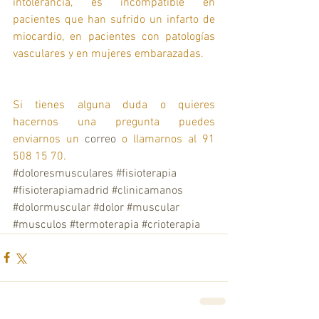
intolerancia, es incompatible en 
pacientes que han sufrido un infarto de 
miocardio, en pacientes con patologías 
vasculares y en mujeres embarazadas. 
Si tienes alguna duda o quieres 
hacernos una pregunta puedes 
enviarnos un 
correo
 o llamarnos al 91 
508 15 70. 
#doloresmusculares
#fisioterapia
#fisioterapiamadrid
#clinicamanos
#dolormuscular
#dolor
#muscular
#musculos
#termoterapia
#crioterapia