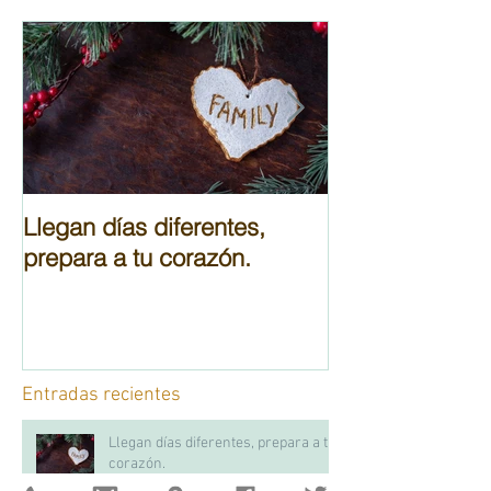
Llegan días diferentes,
Cuaderno de d
prepara a tu corazón.
cumplir tus obj
Entradas recientes
Llegan días diferentes, prepara a tu
corazón.