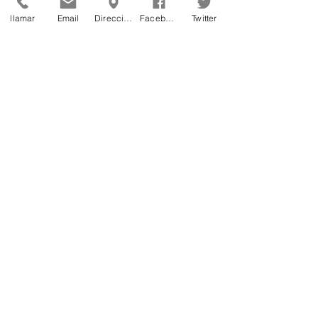
llamar
Email
Dirección
Facebook
Twitter
Cuaderno de deseos para cumplir
tus objetivos.
Las emociones no expresadas
provocan dolor físico.
¿Qué siento después de recibir un
masaje?