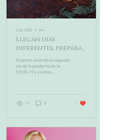
2 dic 2020
∙
2
min
Llegan días
diferentes, prepara
a tu corazón.
Estamos viviendo la segunda
ola de la pandemia de la
COVID-19 y vivimos
preocupados por cómo
vamos a vivir las próximas
navidades. Los psic
17
0
1