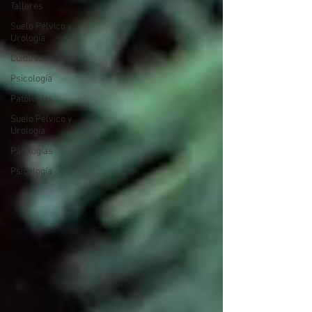
Talleres
Suelo Pélvico y
Urología
Cuida tu cuerpo
Psicología
Patologías
Suelo Pélvico y
Urología
Patologías
Psicología