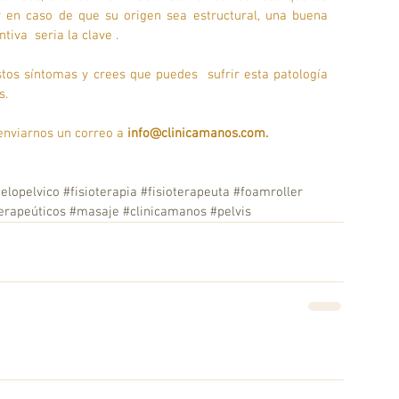
en caso de que su origen sea estructural, una buena 
iva  seria la clave . 
tos síntomas y crees que puedes  sufrir esta patología 
s.
enviarnos un correo a
 info@clinicamanos.com. 
elopelvico
#fisioterapia
#fisioterapeuta
#foamroller
erapeúticos
#masaje
#clinicamanos
#pelvis