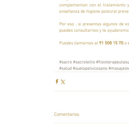
complementan con el tratamiento y 
enseñanza de higiene postural prevent
Por eso , si presentas algunos de es
puedes consultarnos y te ayudaremo
Puedes llamarnos al 
91 508 15 70 
o 
#sacro
#sacroleitis
#fisioterapeutasu
#salud
#suelopelvicosano
#masajest
Comentarios