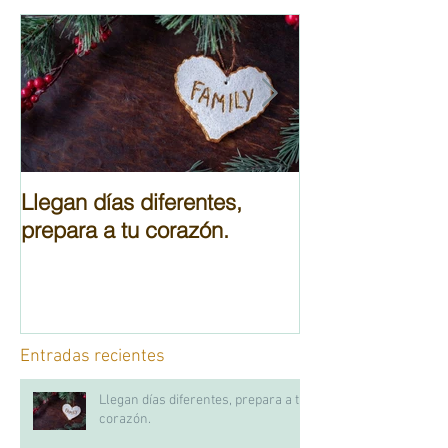
Llegan días diferentes,
Cuaderno de d
prepara a tu corazón.
cumplir tus obj
Entradas recientes
Llegan días diferentes, prepara a tu
corazón.