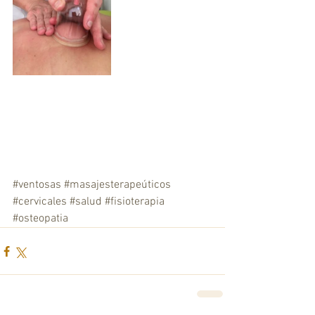
#ventosas
#masajesterapeúticos
#cervicales
#salud
#fisioterapia
#osteopatia