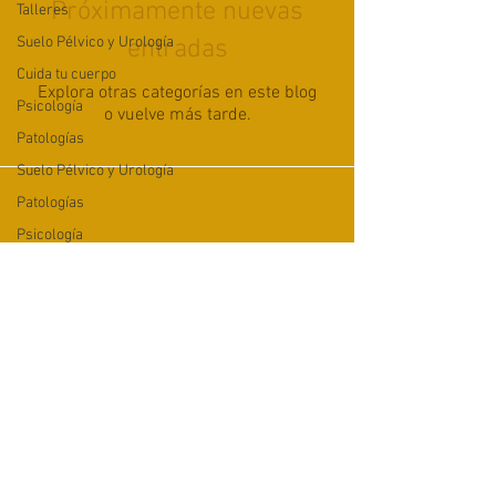
Próximamente nuevas
Talleres
Suelo Pélvico y Urología
entradas
Cuida tu cuerpo
Explora otras categorías en este blog
Psicología
o vuelve más tarde.
Patologías
Suelo Pélvico y Urología
Patologías
Psicología