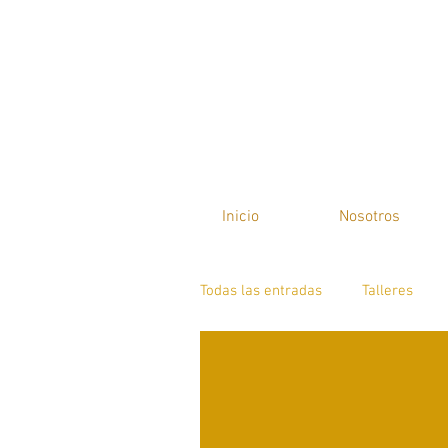
Inicio
Nosotros
Todas las entradas
Talleres
Suelo Pélvico y Urología
P