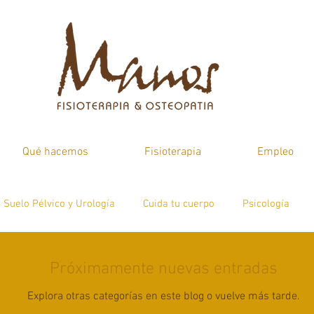
Qué hacemos
Fisioterapia
Empleo
Suelo Pélvico y Urología
Cuida tu cuerpo
Psicología
atologías
Psicología
Próximamente nuevas entradas
Explora otras categorías en este blog o vuelve más tarde.