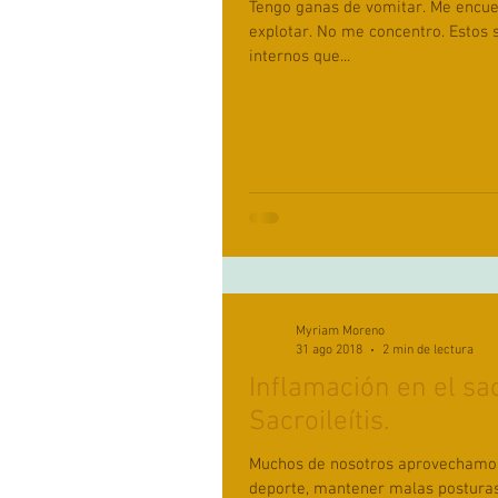
Tengo ganas de vomitar. Me encuentro mal, como si fuera a
explotar. No me concentro. Estos son algunos de los mensajes
internos que...
Myriam Moreno
31 ago 2018
2 min de lectura
Inflamación en el sac
Sacroileítis.
Muchos de nosotros aprovechamos 
deporte, mantener malas posturas