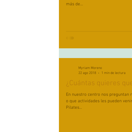
más de...
Myriam Moreno
22 ago 2018
1 min de lectura
¿Cuántas quieres q
En nuestro centro nos preguntan 
o que actividades les pueden ven
Pilates...