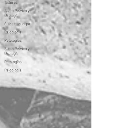
Talleres
Suelo Pélvico y
Urología
Cuida tu cuerpo
Psicología
Patologías
Suelo Pélvico y
Urología
Patologías
Psicología