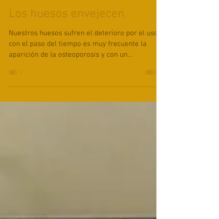
Myriam Moreno
10 ene 2019
1 min de lectura
Los huesos envejecen
Nuestros huesos sufren el deterioro por el uso y
con el paso del tiempo es muy frecuente la
aparición de la osteoporosis y con un...