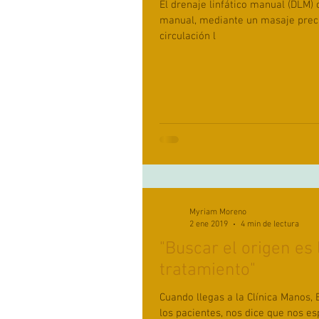
El drenaje linfático manual (DLM)
manual, mediante un masaje precis
circulación l
Myriam Moreno
2 ene 2019
4 min de lectura
"Buscar el origen es 
tratamiento"
Cuando llegas a la Clínica Manos, 
los pacientes, nos dice que nos esperemos. De una 