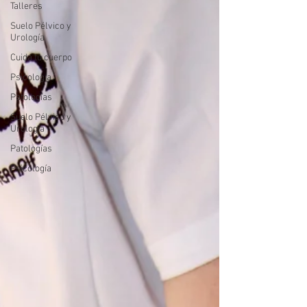
Talleres
Suelo Pélvico y
Urología
Cuida tu cuerpo
Psicología
Patologías
Suelo Pélvico y
Urología
Patologías
Psicología