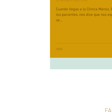
Cuando llegas a la Clínica Manos, 
los pacientes, nos dice que nos esperemos. De una 
se...
FA