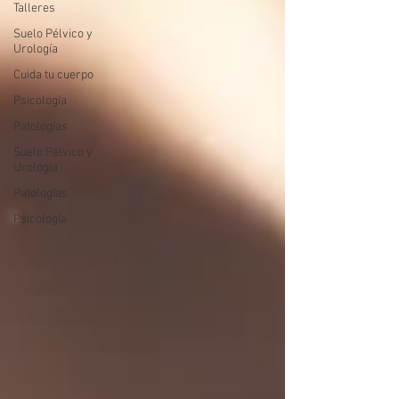
Talleres
Suelo Pélvico y
Urología
Cuida tu cuerpo
Psicología
Patologías
Suelo Pélvico y
Urología
Patologías
Psicología