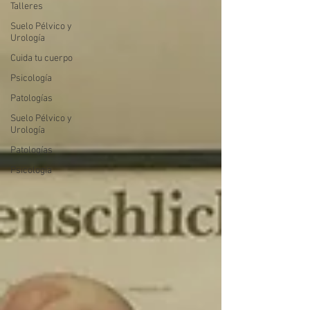
Talleres
Suelo Pélvico y
Urología
Cuida tu cuerpo
Psicología
Patologías
Suelo Pélvico y
Urología
Patologías
Psicología