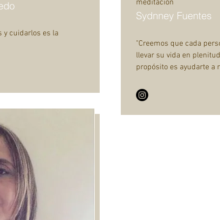
meditación
edo
Sydnney Fuentes
 y cuidarlos es la
"Creemos que cada perso
llevar su vida en plenitu
propósito es ayudarte a r