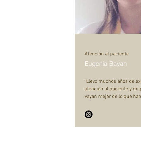
Atención al paciente
Eugenia Bayan
"Llevo muchos años de exp
atención al paciente y mi 
vayan mejor de lo que han 