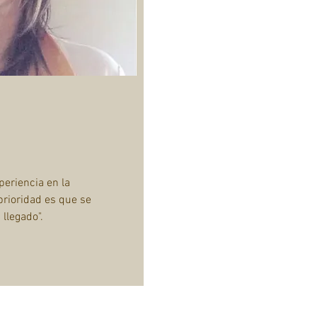
eriencia en la
prioridad es que se
llegado".