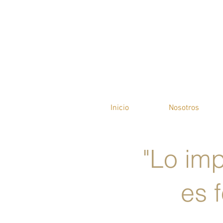
Inicio
Nosotros
"Lo imp
es 