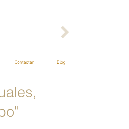
Contactar
Blog
guales,
po"