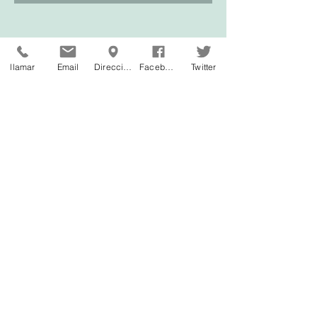
llamar
Email
Dirección
Facebook
Twitter
Taller. Gestión del estés.
A
2 hrs.
consulta
r.