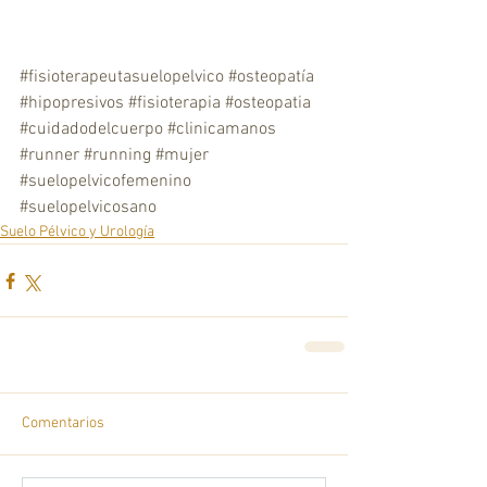
#fisioterapeutasuelopelvico
#osteopatía
#hipopresivos
#fisioterapia
#osteopatia
#cuidadodelcuerpo
#clinicamanos
#runner
#running
#mujer
#suelopelvicofemenino
#suelopelvicosano
Suelo Pélvico y Urología
Comentarios